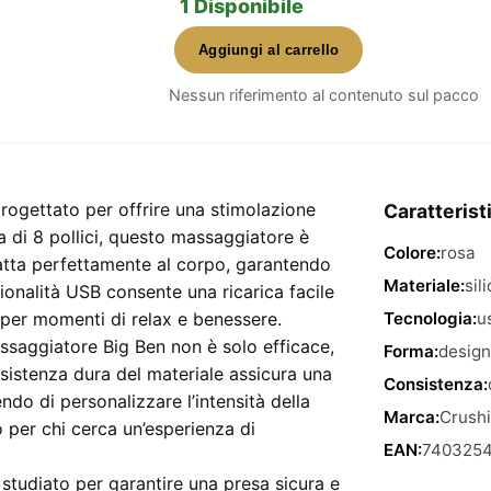
1 Disponibile
Aggiungi al carrello
Big
Ben
Nessun riferimento al contenuto sul pacco
Massaggiatore
Doppio
Con
Sfarfallio
rogettato per offrire una stimolazione
Caratterist
Usb
 di 8 pollici, questo massaggiatore è
Colore:
rosa
–
tta perfettamente al corpo, garantendo
stimolante
Materiale:
sil
zionalità USB consente una ricarica facile
8in,
per momenti di relax e benessere.
Tecnologia:
u
design
assaggiatore Big Ben non è solo efficace,
Forma:
design
ergonomico,
istenza dura del materiale assicura una
Consistenza:
colore
do di personalizzare l’intensità della
Marca:
Crush
rosa
 per chi cerca un’esperienza di
quantità
EAN:
7403254
 studiato per garantire una presa sicura e