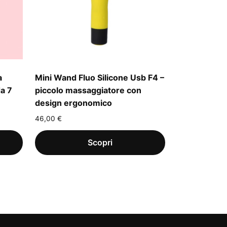
a
Mini Wand Fluo Silicone Usb F4 –
da 7
piccolo massaggiatore con
design ergonomico
46,00
€