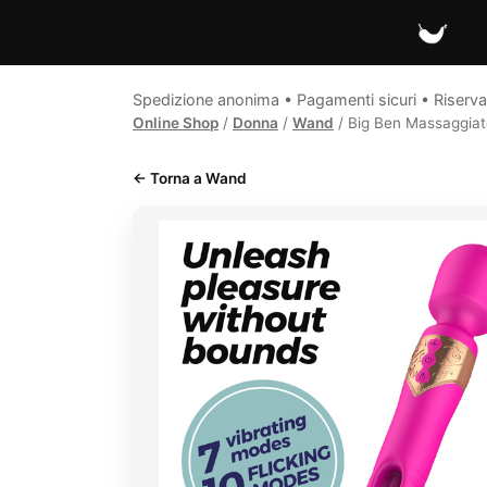
Spicy Secrets
Spedizione anonima • Pagamenti sicuri • Riserva
Online Shop
/
Donna
/
Wand
/ Big Ben Massaggiato
← Torna a Wand