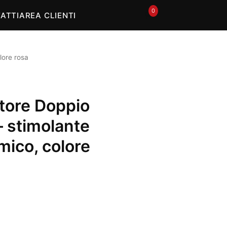
0
🛒
ATTI
AREA CLIENTI
lore rosa
tore Doppio
– stimolante
mico, colore