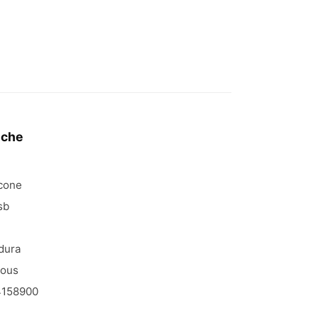
iche
icone
sb
dura
ious
158900