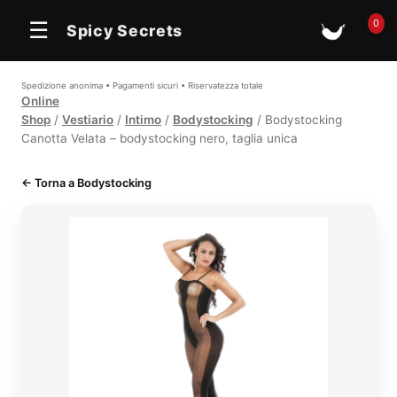
In offerta
0
☰
Spicy Secrets
🛒
Spedizione anonima • Pagamenti sicuri • Riservatezza totale
Online
Shop
/
Vestiario
/
Intimo
/
Bodystocking
/ Bodystocking
Canotta Velata – bodystocking nero, taglia unica
← Torna a Bodystocking