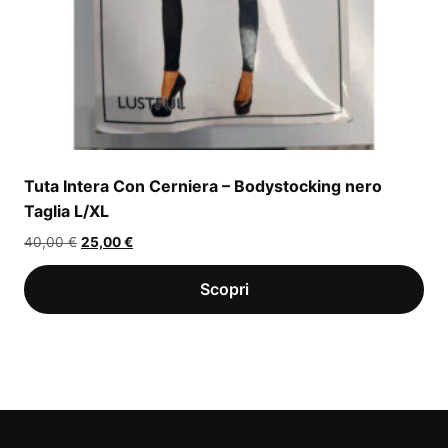
Tuta Intera Con Cerniera – Bodystocking nero
Taglia L/XL
Il
Il
40,00
€
25,00
€
prezzo
prezzo
originale
attuale
era:
è:
40,00 €.
25,00 €.