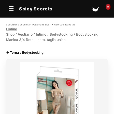
In offerta
0
☰
Spicy Secrets
🛒
Spedizione anonima • Pagamenti sicuri • Riservatezza totale
Online
Shop
/
Vestiario
/
Intimo
/
Bodystocking
/ Bodystocking
Manica 3/4 Rete – nero, taglia unica
← Torna a Bodystocking