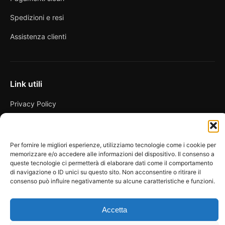
Spedizioni e resi
Assistenza clienti
Link utili
Privacy Policy
Condizioni di vendita
Cookie Policy
Per fornire le migliori esperienze, utilizziamo tecnologie come i cookie per
memorizzare e/o accedere alle informazioni del dispositivo. Il consenso a
FAQ
queste tecnologie ci permetterà di elaborare dati come il comportamento
di navigazione o ID unici su questo sito. Non acconsentire o ritirare il
consenso può influire negativamente su alcune caratteristiche e funzioni.
Accetta
© 2026 Spicy Secrets
La Bottega dei Desideri di D’Avascio Enrico