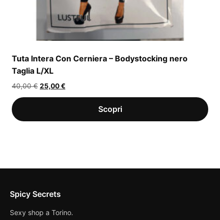
Tuta Intera Con Cerniera – Bodystocking nero
Taglia L/XL
Il
Il
40,00
€
25,00
€
prezzo
prezzo
originale
attuale
era:
è:
40,00 €.
25,00 €.
Spicy Secrets
Sexy shop a Torino.