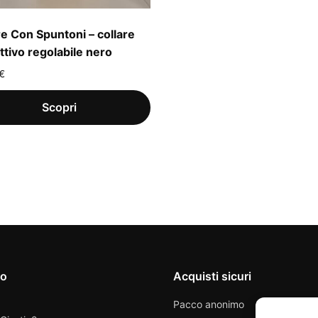
re Con Spuntoni – collare
ittivo regolabile nero
€
io
Acquisti sicuri
Pacco anonimo