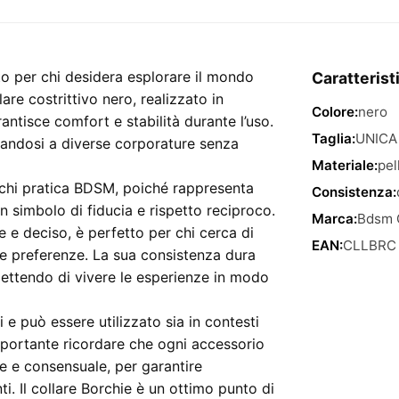
–
collare
costrittivo
nero
to per chi desidera esplorare il mondo
Caratterist
in
re costrittivo nero, realizzato in
Colore:
nero
taglia
rantisce comfort e stabilità durante l’uso.
unica
Taglia:
UNICA
ttandosi a diverse corporature senza
quantità
Materiale:
pel
 chi pratica BDSM, poiché rappresenta
Consistenza:
 simbolo di fiducia e rispetto reciproco.
Marca:
Bdsm 
te e deciso, è perfetto per chi cerca di
EAN:
CLLBRC
ie preferenze. La sua consistenza dura
ettendo di vivere le esperienze in modo
 e può essere utilizzato sia in contesti
importante ricordare che ogni accessorio
e e consensuale, per garantire
ti. Il collare Borchie è un ottimo punto di