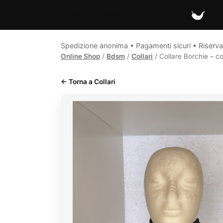
Spicy Secrets
Spedizione anonima • Pagamenti sicuri • Riserva
Online Shop
/
Bdsm
/
Collari
/ Collare Borchie – col
← Torna a Collari