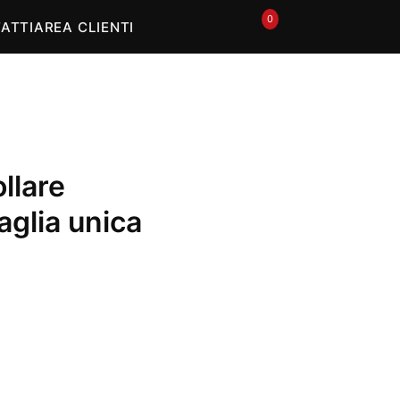
0
🛒
ATTI
AREA CLIENTI
llare
taglia unica