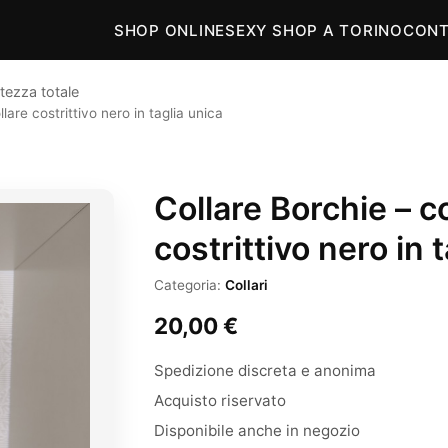
SHOP ONLINE
SEXY SHOP A TORINO
CONT
tezza totale
lare costrittivo nero in taglia unica
Collare Borchie – co
costrittivo nero in 
Categoria:
Collari
20,00
€
Spedizione discreta e anonima
Acquisto riservato
Disponibile anche in negozio