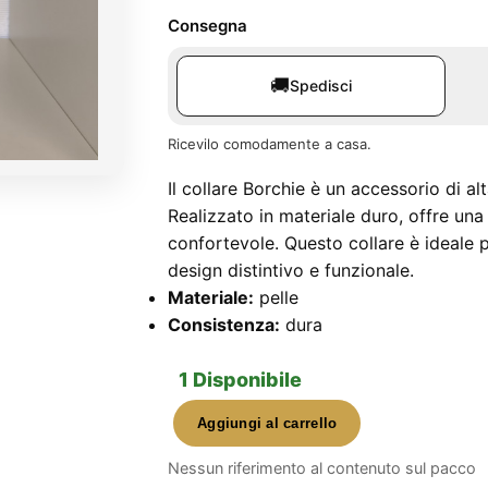
Consegna
🚚
Spedisci
Ricevilo comodamente a casa.
Il collare Borchie è un accessorio di a
Realizzato in materiale duro, offre una 
confortevole. Questo collare è ideale 
design distintivo e funzionale.
Materiale:
pelle
Consistenza:
dura
1 Disponibile
Aggiungi al carrello
Collare
Borchie
Nessun riferimento al contenuto sul pacco