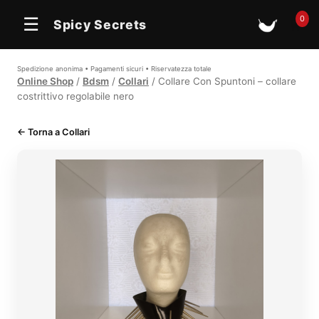
0
☰
Spicy Secrets
🛒
Spedizione anonima • Pagamenti sicuri • Riservatezza totale
Online Shop
/
Bdsm
/
Collari
/ Collare Con Spuntoni – collare
costrittivo regolabile nero
← Torna a Collari