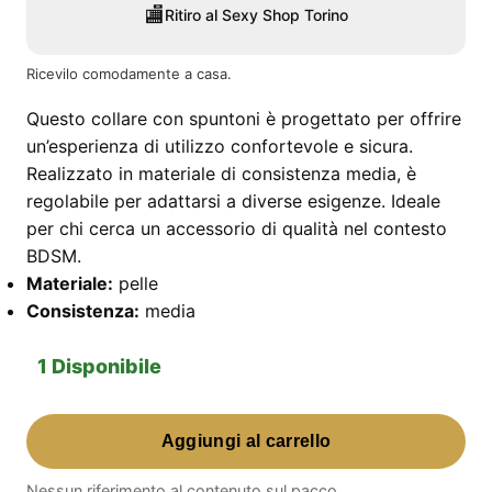
🏬
Ritiro al Sexy Shop Torino
Ricevilo comodamente a casa.
Questo collare con spuntoni è progettato per offrire
un’esperienza di utilizzo confortevole e sicura.
Realizzato in materiale di consistenza media, è
regolabile per adattarsi a diverse esigenze. Ideale
per chi cerca un accessorio di qualità nel contesto
BDSM.
Materiale:
pelle
Consistenza:
media
1 Disponibile
Collare
Aggiungi al carrello
Con
Spuntoni
Nessun riferimento al contenuto sul pacco