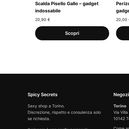
Scalda Pisello Gallo – gadget
Periz
indossabile
gadge
20,90
€
20,00
Spicy Secrets
Negoz
Sexy shop a Torino.
Torino
Discrezione, rispetto e consulenza solo
Via Villa
se richiesta.
10142 T
Come ar