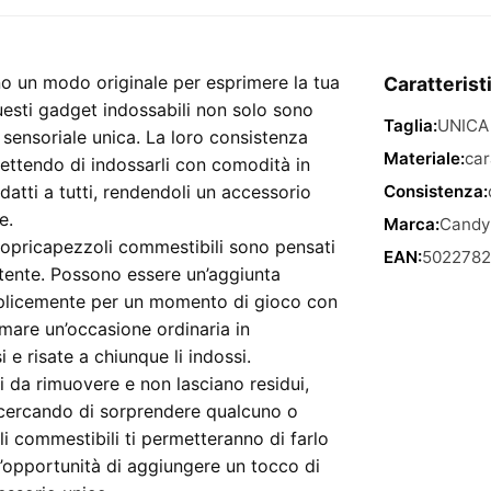
o un modo originale per esprimere la tua
Caratterist
uesti gadget indossabili non solo sono
Taglia:
UNICA
 sensoriale unica. La loro consistenza
Materiale:
car
mettendo di indossarli con comodità in
adatti a tutti, rendendoli un accessorio
Consistenza:
e.
Marca:
Candy
i copricapezzoli commestibili sono pensati
EAN:
502278
rtente. Possono essere un’aggiunta
emplicemente per un momento di gioco con
rmare un’occasione ordinaria in
e risate a chiunque li indossi.
li da rimuovere e non lasciano residui,
ia cercando di sorprendere qualcuno o
li commestibili ti permetteranno di farlo
l’opportunità di aggiungere un tocco di