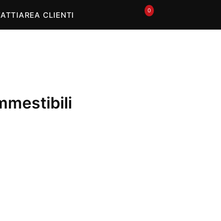
0
🛒
ATTI
AREA CLIENTI
mestibili