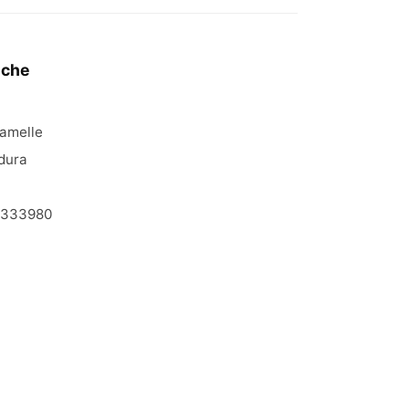
iche
amelle
dura
2333980