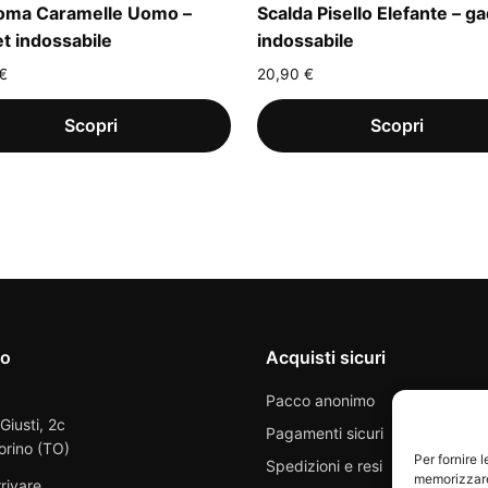
oma Caramelle Uomo –
Scalda Pisello Elefante – g
t indossabile
indossabile
€
20,90
€
io
Acquisti sicuri
Pacco anonimo
 Giusti, 2c
Pagamenti sicuri
orino (TO)
Per fornire 
Spedizioni e resi
memorizzare 
rivare