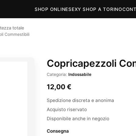
SHOP ONLINE
SEXY SHOP A TORINO
CONT
tezza totale
li Commestibili
Copricapezzoli Com
Categoria:
Indossabile
12,00
€
Spedizione discreta e anonima
Acquisto riservato
Disponibile anche in negozio
Consegna