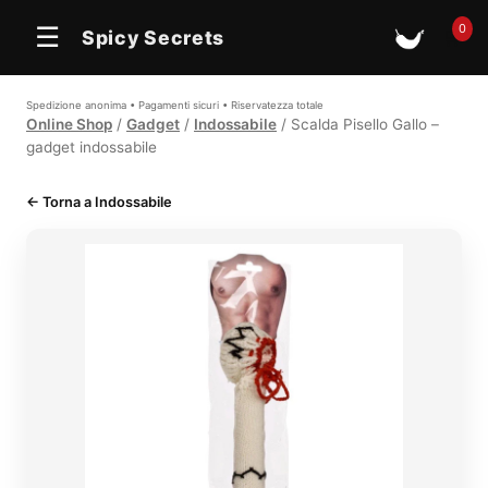
0
☰
Spicy Secrets
🛒
Spedizione anonima • Pagamenti sicuri • Riservatezza totale
Online Shop
/
Gadget
/
Indossabile
/ Scalda Pisello Gallo –
gadget indossabile
← Torna a Indossabile