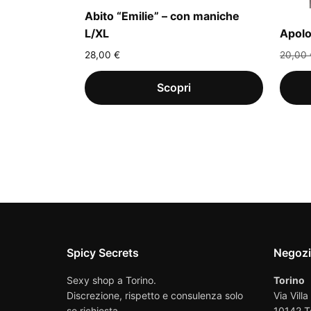
Abito “Emilie” – con maniche
L/XL
Apolo
28,00
€
20,00
Spicy Secrets
Negoz
Sexy shop a Torino.
Torino
Discrezione, rispetto e consulenza solo
Via Villa
se richiesta.
10142 T