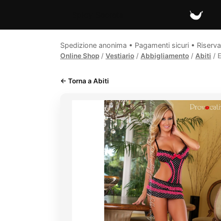
Spicy Secrets
Spedizione anonima • Pagamenti sicuri • Riserva
Online Shop
/
Vestiario
/
Abbigliamento
/
Abiti
/ E
← Torna a Abiti