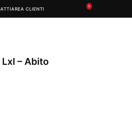
In offerta
0
🛒
ATTI
AREA CLIENTI
Lxl – Abito