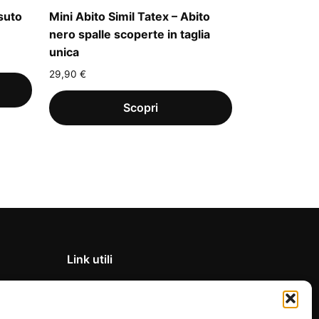
ssuto
Mini Abito Simil Tatex – Abito
nero spalle scoperte in taglia
unica
29,90
€
Link utili
Privacy Policy
Condizioni di vendita