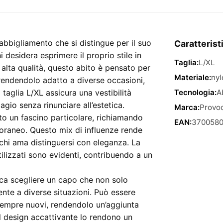
Apron
Lxl
–
Abito
abbigliamento che si distingue per il suo
Caratterist
Taglia
i desidera esprimere il proprio stile in
Taglia:
L/XL
L/XL
 alta qualità, questo abito è pensato per
quantità
Materiale:
nyl
rendendolo adatto a diverse occasioni,
 taglia L/XL assicura una vestibilità
Tecnologia:
A
gio senza rinunciare all’estetica.
Marca:
Provoc
ito un fascino particolare, richiamando
EAN:
370058
oraneo. Questo mix di influenze rende
 chi ama distinguersi con eleganza. La
utilizzati sono evidenti, contribuendo a un
ica scegliere un capo che non solo
ente a diverse situazioni. Può essere
sempre nuovi, rendendolo un’aggiunta
il design accattivante lo rendono un