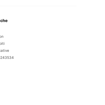
iche
on
biti
ative
0243534