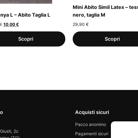
Mini Abito Simil Latex – te
nya L – Abito Taglia L
nero, taglia M
Il
Il
€
10,00
€
29,90
€
prezzo
prezzo
originale
attuale
era:
è:
20,00 €.
10,00 €.
io
Acquisti sicuri
Pacco anonimo
 Giusti, 2c
Pagamenti sicuri
orino (TO)