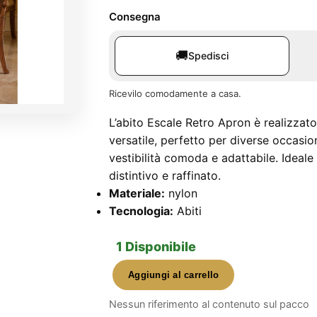
Consegna
🚚
Spedisci
Ricevilo comodamente a casa.
L’abito Escale Retro Apron è realizzato
versatile, perfetto per diverse occasion
vestibilità comoda e adattabile. Ideale 
distintivo e raffinato.
Materiale:
nylon
Tecnologia:
Abiti
1 Disponibile
Aggiungi al carrello
Escale
Retro
Nessun riferimento al contenuto sul pacco