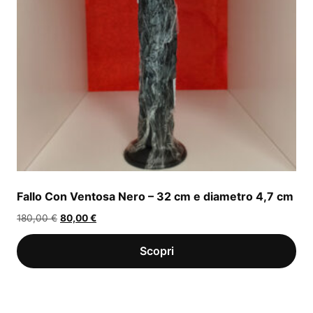
Fallo Con Ventosa Nero – 32 cm e diametro 4,7 cm
Il
Il
180,00
€
80,00
€
prezzo
prezzo
originale
attuale
era:
è:
180,00 €.
80,00 €.