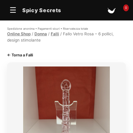
In offerta
In offerta
0
☰
Spicy Secrets
🛒
Spedizione anonima • Pagamenti sicuri • Riservatezza totale
Online Shop
/
Donna
/
Falli
/ Fallo Vetro Rosa – 6 pollici,
design stimolante
← Torna a Falli