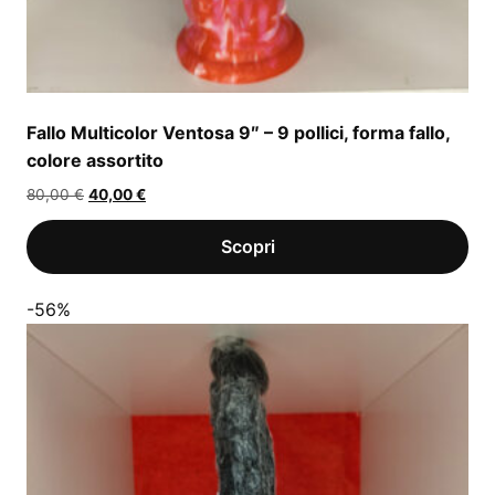
Fallo Multicolor Ventosa 9″ – 9 pollici, forma fallo,
colore assortito
Il
Il
80,00
€
40,00
€
prezzo
prezzo
originale
attuale
era:
è:
80,00 €.
40,00 €.
-56%