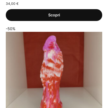
34,00
€
-50%