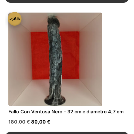
era:
è:
80,00 €.
40,00 €.
-56%
Fallo Con Ventosa Nero – 32 cm e diametro 4,7 cm
Il
Il
180,00
€
80,00
€
prezzo
prezzo