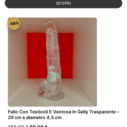
originale
attuale
SCOPRI
era:
è:
180,00 €.
80,00 €.
-56%
Fallo Con Testicoli E Ventosa In Gelly Trasparente –
29 cm e diametro 4,5 cm
Il
Il
180,00
€
80,00
€