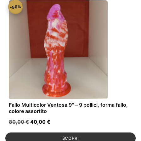
-50%
Fallo Multicolor Ventosa 9″ – 9 pollici, forma fallo,
colore assortito
Il
Il
80,00
€
40,00
€
prezzo
prezzo
originale
attuale
SCOPRI