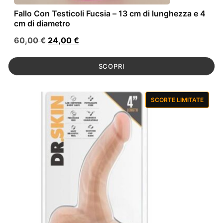
Fallo Con Testicoli Fucsia – 13 cm di lunghezza e 4
cm di diametro
Il
Il
60,00
€
24,00
€
prezzo
prezzo
originale
attuale
SCOPRI
era:
è:
60,00 €.
24,00 €.
SCORTE LIMITATE