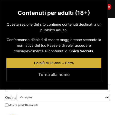
0
☰
Spicy Secrets
🛒
Contenuti per adulti (18+)
Questa sezione del sito contiene contenuti destinati a un
Spedizione anonima • Pagamenti sicuri • Riservatezza totale
Online Shop
/
Donna
/ Falli
pubblico adulto.
Falli
Confermando dichiari di essere maggiorenne secondo la
normativa del tuo Paese e di voler accedere
consapevolmente ai contenuti di
Spicy Secrets
.
Tutti
Per lei
Per lui
BDSM
Anale
Ho più di 18 anni – Entra
Tutti
Bullet
Cintura
Clone
Doppi
Falli
Machine
Torna alla home
Ordina
Mostra prodotti esauriti