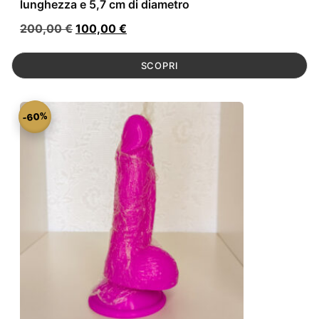
lunghezza e 5,7 cm di diametro
Il
Il
200,00
€
100,00
€
prezzo
prezzo
originale
attuale
SCOPRI
era:
è:
200,00 €.
100,00 €.
-60%