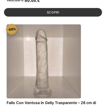
prezzo
prezzo
originale
attuale
SCOPRI
era:
è:
180,00 €.
80,00 €.
-50%
Fallo Con Ventosa In Gelly Trasparente – 28 cm di