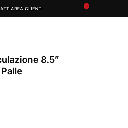
In offerta
0
🛒
ATTI
AREA CLIENTI
aculazione 8.5″
Palle