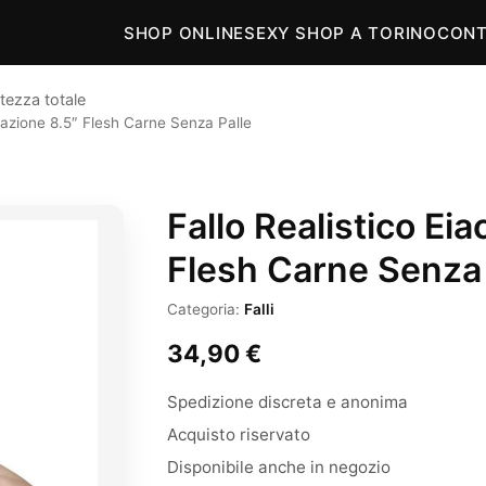
SHOP ONLINE
SEXY SHOP A TORINO
CONT
tezza totale
ulazione 8.5″ Flesh Carne Senza Palle
Fallo Realistico Ei
Flesh Carne Senza 
Categoria:
Falli
34,90
€
Spedizione discreta e anonima
Acquisto riservato
Disponibile anche in negozio