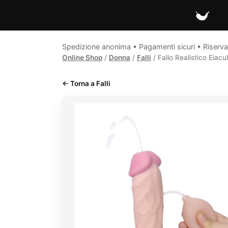
Spicy Secrets
Spedizione anonima • Pagamenti sicuri • Riserva
Online Shop
/
Donna
/
Falli
/ Fallo Realistico Eiac
← Torna a Falli