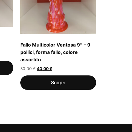
Fallo Multicolor Ventosa 9″ – 9
pollici, forma fallo, colore
assortito
Il
Il
80,00
€
40,00
€
prezzo
prezzo
originale
attuale
era:
è:
80,00 €.
40,00 €.