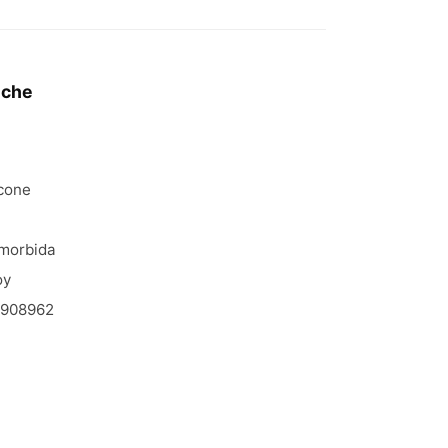
iche
icone
morbida
oy
908962