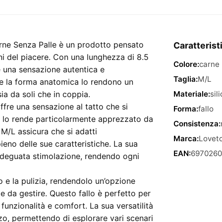
 Carne Senza Palle è un prodotto pensato
Caratterist
i del piacere. Con una lunghezza di 8.5
Colore:
carne
re una sensazione autentica e
Taglia:
M/L
e la forma anatomica lo rendono un
ia da soli che in coppia.
Materiale:
sil
 offre una sensazione al tatto che si
Forma:
fallo
o lo rende particolarmente apprezzato da
Consistenza:
a M/L assicura che si adatti
Marca:
Lovet
o delle sue caratteristiche. La sua
EAN:
6970260
n’adeguata stimolazione, rendendo ogni
izzo e la pulizia, rendendolo un’opzione
le da gestire. Questo fallo è perfetto per
 funzionalità e comfort. La sua versatilità
zzo, permettendo di esplorare vari scenari