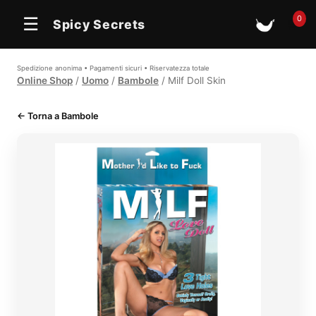
0
☰
Spicy Secrets
🛒
Spedizione anonima • Pagamenti sicuri • Riservatezza totale
Online Shop
/
Uomo
/
Bambole
/ Milf Doll Skin
← Torna a Bambole