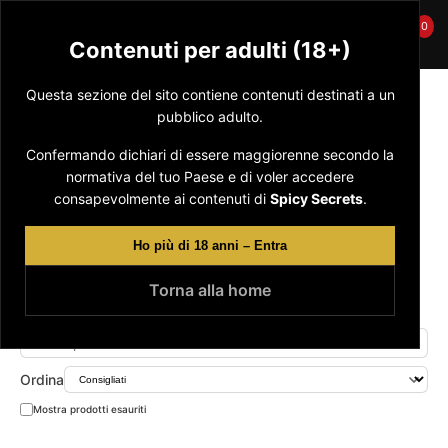
0
☰
Spicy Secrets
🛒
Contenuti per adulti (18+)
Questa sezione del sito contiene contenuti destinati a un
Spedizione anonima • Pagamenti sicuri • Riservatezza totale
Online Shop
/
Uomo
/ Bambole
pubblico adulto.
Bambole
Confermando dichiari di essere maggiorenne secondo la
normativa del tuo Paese e di voler accedere
consapevolmente ai contenuti di
Spicy Secrets
.
Tutti
Per lei
Per lui
BDSM
Anale
Ho più di 18 anni – Entra
Tutti
Accessori
Anelli
Bambole
Guaine
Masturbator
Torna alla home
Ordina
Mostra prodotti esauriti