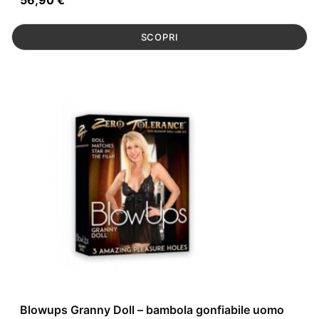
56,90
€
SCOPRI
Blowups Granny Doll – bambola gonfiabile uomo