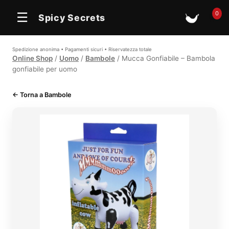
0
☰
Spicy Secrets
🛒
Spedizione anonima • Pagamenti sicuri • Riservatezza totale
Online Shop
/
Uomo
/
Bambole
/ Mucca Gonfiabile – Bambola
gonfiabile per uomo
← Torna a Bambole