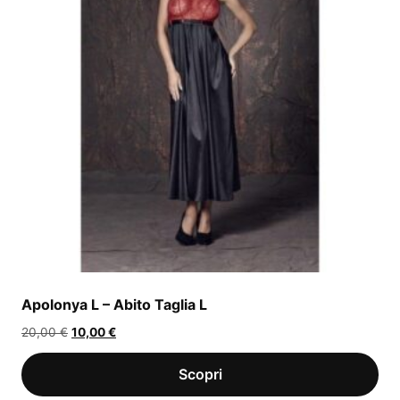
Apolonya L – Abito Taglia L
Il
Il
20,00
€
10,00
€
prezzo
prezzo
originale
attuale
era:
è: