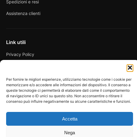
Spedizioni e resi
Assistenza clienti
Link utili
Privacy Policy
Condizioni di vendita
Cookie Policy
Per fornire le migliori esperienze, utilizziamo tecnologie come i cookie per
memorizzare e/o accedere alle informazioni del dispositivo. Il consenso a
FAQ
queste tecnologie ci permetterà di elaborare dati come il comportamento
di navigazione o ID unici su questo sito. Non acconsentire o ritirare il
consenso può influire negativamente su alcune caratteristiche e funzioni.
Accetta
© 2026 Spicy Secrets
La Bottega dei Desideri di D’Avascio Enrico
Pagamenti gestiti tramite circuiti sicuri e certificati.
Nega