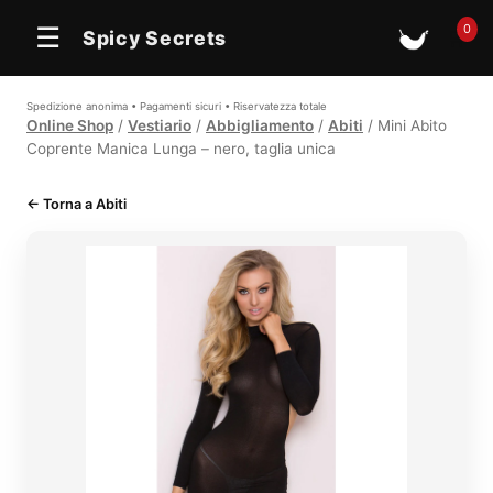
In offerta
0
☰
Spicy Secrets
🛒
Spedizione anonima • Pagamenti sicuri • Riservatezza totale
Online Shop
/
Vestiario
/
Abbigliamento
/
Abiti
/ Mini Abito
Coprente Manica Lunga – nero, taglia unica
← Torna a Abiti