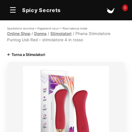
0
☰
Spicy Secrets
🛒
Spedizione anonima • Pagamenti sicuri • Riservatezza totale
Online Shop
/
Donna
/
Stimolatori
/ Phana Stimolatore
Puntog Usb Red – stimolatore 4 in rosso
← Torna a Stimolatori