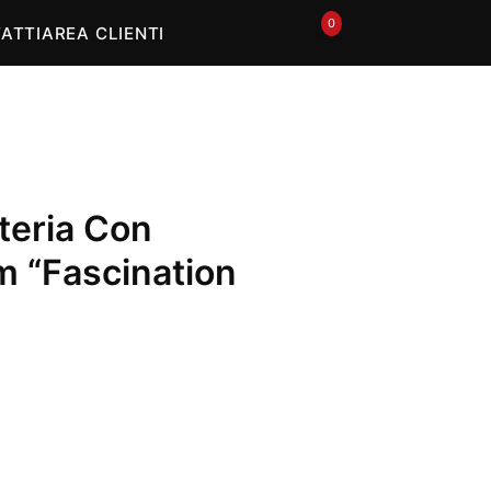
0
🛒
ATTI
AREA CLIENTI
teria Con
m “Fascination