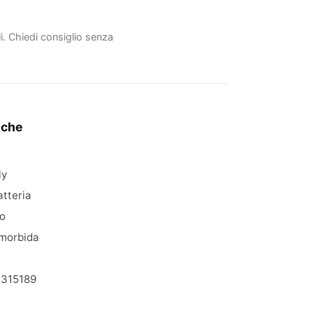
li. Chiedi consiglio senza
iche
ly
atteria
io
morbida
315189