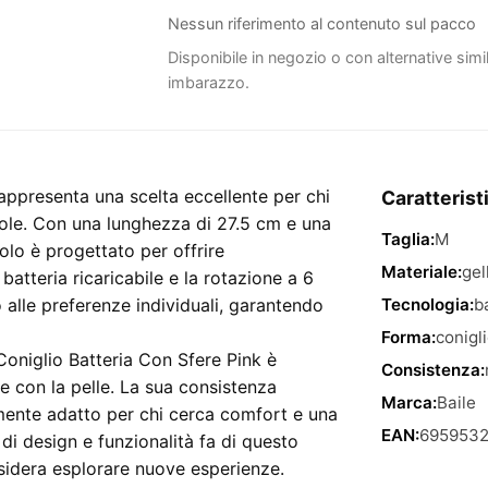
Nessun riferimento al contenuto sul pacco
Disponibile in negozio o con alternative simi
imbarazzo.
rappresenta una scelta eccellente per chi
Caratterist
vole. Con una lunghezza di 27.5 cm e una
Taglia:
M
olo è progettato per offrire
Materiale:
gel
batteria ricaricabile e la rotazione a 6
 alle preferenze individuali, garantendo
Tecnologia:
b
Forma:
conigl
 Coniglio Batteria Con Sfere Pink è
Consistenza:
e con la pelle. La sua consistenza
Marca:
Baile
mente adatto per chi cerca comfort e una
EAN:
6959532
i design e funzionalità fa di questo
esidera esplorare nuove esperienze.