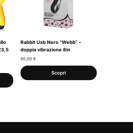
llo
Rabbit Usb Nero “Webb” –
23,5
doppia vibrazione 8in
50,00
€