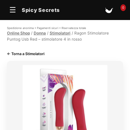
0
☰
Spicy Secrets
🛒
Spedizione anonima • Pagamenti sicuri • Riservatezza totale
Online Shop
/
Donna
/
Stimolatori
/ Ragon Stimolatore
Puntog Usb Red – stimolatore 4 in rosso
← Torna a Stimolatori