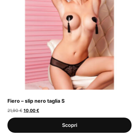
Fiero – slip nero taglia S
Il
Il
21,90
€
10,00
€
prezzo
prezzo
originale
attuale
era:
è:
21,90 €.
10,00 €.