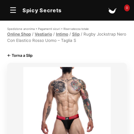
In offerta
0
☰
Spicy Secrets
🛒
Spedizione anonima • Pagamenti sicuri • Riservatezza totale
Online Shop
/
Vestiario
/
Intimo
/
Slip
/ Rugby Jockstrap Nero
Con Elastico Rosso Uomo – Taglia S
← Torna a Slip