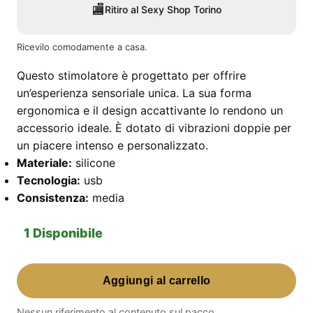
🏬
Ritiro al Sexy Shop Torino
Ricevilo comodamente a casa.
Questo stimolatore è progettato per offrire
un’esperienza sensoriale unica. La sua forma
ergonomica e il design accattivante lo rendono un
accessorio ideale. È dotato di vibrazioni doppie per
un piacere intenso e personalizzato.
Materiale:
silicone
Tecnologia:
usb
Consistenza:
media
1 Disponibile
Stimolatore
Aggiungi al carrello
Bocca
Per
Nessun riferimento al contenuto sul pacco