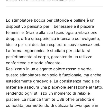
Clitoride
E
Palline
–
Lo stimolatore bocca per clitoride e palline è un
rosso
dispositivo pensato per il benessere e il piacere
e
femminile. Grazie alla sua tecnologia a vibrazione
verde
doppia, offre un’esperienza intensa e coinvolgente,
quantità
ideale per chi desidera esplorare nuove sensazioni.
La forma ergonomica è studiata per adattarsi
perfettamente al corpo, garantendo un utilizzo
confortevole e soddisfacente.
Realizzato in un elegante colore rosso e verde,
questo stimolatore non solo è funzionale, ma anche
esteticamente gradevole. La consistenza media del
materiale assicura una piacevole sensazione al tatto,
rendendo ogni utilizzo un momento di relax e
piacere. La ricarica tramite USB offre praticità e
comodità, permettendo di utilizzarlo ovunque e in