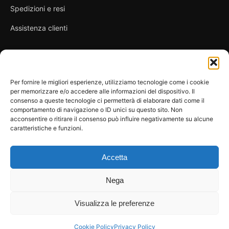
Spedizioni e resi
Assistenza clienti
Link utili
Per fornire le migliori esperienze, utilizziamo tecnologie come i cookie
per memorizzare e/o accedere alle informazioni del dispositivo. Il
Privacy Policy
consenso a queste tecnologie ci permetterà di elaborare dati come il
comportamento di navigazione o ID unici su questo sito. Non
Condizioni di vendita
acconsentire o ritirare il consenso può influire negativamente su alcune
caratteristiche e funzioni.
Cookie Policy
FAQ
Accetta
Nega
Visualizza le preferenze
© 2026 Spicy Secrets
La Bottega dei Desideri di D’Avascio Enrico
Pagamenti gestiti tramite circuiti sicuri e certificati.
Cookie Policy
Privacy Policy