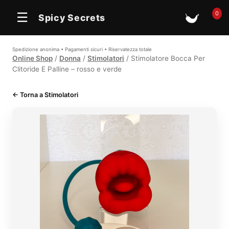
0
☰
Spicy Secrets
🛒
Spedizione anonima • Pagamenti sicuri • Riservatezza totale
Online Shop
/
Donna
/
Stimolatori
/ Stimolatore Bocca Per
Clitoride E Palline – rosso e verde
← Torna a Stimolatori