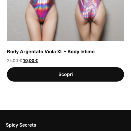
Body Argentato Viola XL – Body Intimo
Il
Il
25,00
€
10,00
€
prezzo
prezzo
originale
attuale
era:
è:
25,00 €.
10,00 €.
Spicy Secrets