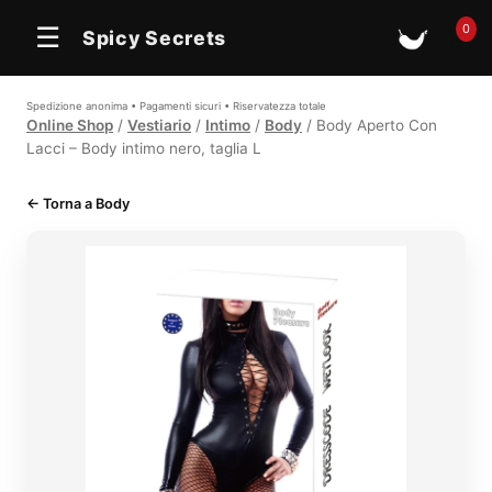
In offerta
0
☰
Spicy Secrets
🛒
Spedizione anonima • Pagamenti sicuri • Riservatezza totale
Online Shop
/
Vestiario
/
Intimo
/
Body
/ Body Aperto Con
Lacci – Body intimo nero, taglia L
← Torna a Body