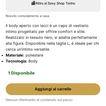
🏬
Ritiro al Sexy Shop Torino
Ricevilo comodamente a casa.
Il body aperto con lacci è un capo di vestiario
intimo progettato per offrire comfort e stile.
Realizzato in tessuto nero, si adatta perfettamente
alla figura. Disponibile nella taglia L, è ideale per chi
cerca un’intimo versatile.
Materiale:
poliestere
Tecnologia:
Body
1 Disponibile
Body
Aggiungi al carrello
Aperto
Con
Nessun riferimento al contenuto sul pacco
Lacci