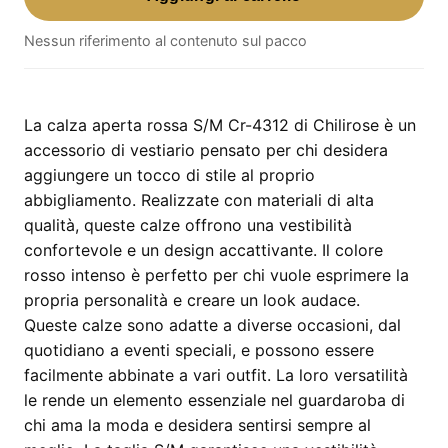
Rossa
Nessun riferimento al contenuto sul pacco
S/M
Cr-
4312
–
La calza aperta rossa S/M Cr-4312 di Chilirose è un
taglia
accessorio di vestiario pensato per chi desidera
S/M
aggiungere un tocco di stile al proprio
quantità
abbigliamento. Realizzate con materiali di alta
qualità, queste calze offrono una vestibilità
confortevole e un design accattivante. Il colore
rosso intenso è perfetto per chi vuole esprimere la
propria personalità e creare un look audace.
Queste calze sono adatte a diverse occasioni, dal
quotidiano a eventi speciali, e possono essere
facilmente abbinate a vari outfit. La loro versatilità
le rende un elemento essenziale nel guardaroba di
chi ama la moda e desidera sentirsi sempre al