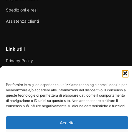
Spedizioni e resi
Assistenza clienti
Link utili
Privacy Policy
Condizioni di vendita
Cookie Policy
Per fornire le migliori esperienze, utilizziamo tecnologie come i cookie per
memorizzare e/o accedere alle informazioni del dispositivo. Il consenso a
FAQ
queste tecnologie ci permetterà di elaborare dati come il comportamento
di navigazione o ID unici su questo sito. Non acconsentire o ritirare il
consenso può influire negativamente su alcune caratteristiche e funzioni.
Accetta
© 2026 Spicy Secrets
La Bottega dei Desideri di D’Avascio Enrico