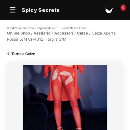
In offerta
0
☰
Spicy Secrets
🛒
Spedizione anonima • Pagamenti sicuri • Riservatezza totale
Online Shop
/
Vestiario
/
Accessori
/
Calze
/ Calza Aperta
Rossa S/M Cr-4312 – taglia S/M
← Torna a Calze