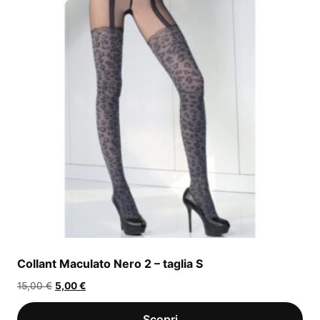
Collant Maculato Nero 2 – taglia S
Il
Il
15,00
€
5,00
€
prezzo
prezzo
originale
attuale