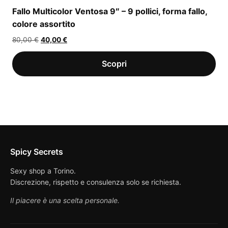
Fallo Multicolor Ventosa 9″ – 9 pollici, forma fallo,
colore assortito
Il
Il
80,00
€
40,00
€
prezzo
prezzo
originale
attuale
era:
è:
80,00 €.
40,00 €.
Spicy Secrets
Sexy shop a Torino.
Discrezione, rispetto e consulenza solo se richiesta.
Il piacere è una scelta personale.