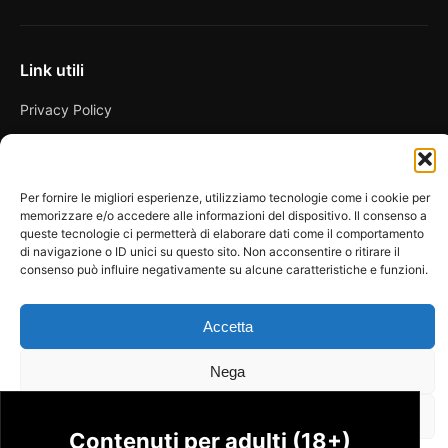
Link utili
Privacy Policy
Condizioni di vendita
Cookie Policy
Per fornire le migliori esperienze, utilizziamo tecnologie come i cookie per
memorizzare e/o accedere alle informazioni del dispositivo. Il consenso a
FAQ
queste tecnologie ci permetterà di elaborare dati come il comportamento
di navigazione o ID unici su questo sito. Non acconsentire o ritirare il
consenso può influire negativamente su alcune caratteristiche e funzioni.
© 2026 Spicy Secrets
Accetta
La Bottega dei Desideri di D’Avascio Enrico
Pagamenti gestiti tramite circuiti sicuri e certificati.
Nega
Visualizza le preferenze
Contenuti per adulti (18+)