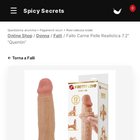
In offerta
0
☰
Spicy Secrets
🛒
Spedizione anonima • Pagamenti sicuri • Riservatezza totale
Online Shop
/
Donna
/
Falli
/ Fallo Carne Pelle Realistica 7.2″
“Quentin”
← Torna a Falli