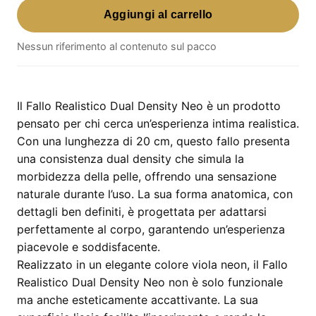
Aggiungi al carrello
Realistico
Dual
Nessun riferimento al contenuto sul pacco
Density
Neo
–
20
Il Fallo Realistico Dual Density Neo è un prodotto
cm
pensato per chi cerca un’esperienza intima realistica.
colore
Con una lunghezza di 20 cm, questo fallo presenta
viola
una consistenza dual density che simula la
neon
morbidezza della pelle, offrendo una sensazione
quantità
naturale durante l’uso. La sua forma anatomica, con
dettagli ben definiti, è progettata per adattarsi
perfettamente al corpo, garantendo un’esperienza
piacevole e soddisfacente.
Realizzato in un elegante colore viola neon, il Fallo
Realistico Dual Density Neo non è solo funzionale
ma anche esteticamente accattivante. La sua