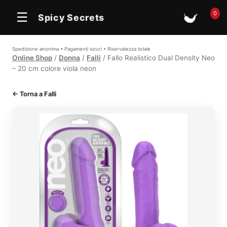
In offerta
0
☰
Spicy Secrets
🛒
Spedizione anonima • Pagamenti sicuri • Riservatezza totale
Online Shop
/
Donna
/
Falli
/ Fallo Realistico Dual Density Neo
– 20 cm colore viola neon
← Torna a Falli