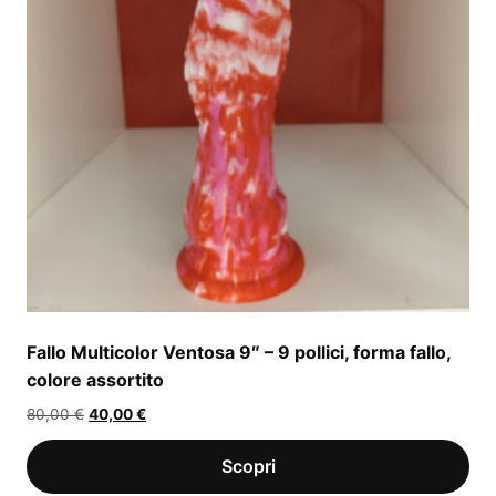
Fallo Multicolor Ventosa 9″ – 9 pollici, forma fallo,
colore assortito
Il
Il
80,00
€
40,00
€
prezzo
prezzo
originale
attuale
era:
è: